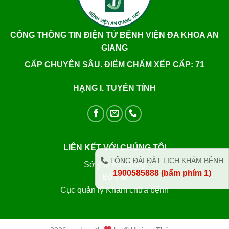
CỔNG THÔNG TIN ĐIỆN TỬ BỆNH VIỆN ĐA KHOA AN
GIANG
CẤP CHUYÊN SÂU. ĐIỂM CHẤM XẾP CẤP: 71
HẠNG I. TUYẾN TỈNH
LIÊN KẾT VỚI CHÚNG TÔI
TỔNG ĐÀI ĐẶT LỊCH KHÁM BỆNH
Sở y tế An Giang
1900585888 (bấm phím 1)
Bộ y tế
Cục quản lý Khám chữa bệnh