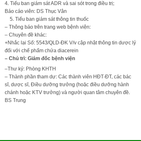
4. Tiểu ban giám sát ADR và sai sót trong điều trị;
Báo cáo viên
: DS Thục Vân
5. Tiểu ban giám sát thông tin thuốc
– Thông báo trên trang web bệnh viện:
– Chuyên đề khác:
+Nhắc lại
Số: 5543/QLD-ĐK
V/v cập nhật thông tin dược lý
đối với chế phẩm chứa diacerein
– Chủ trì: Giám đốc bệnh viện
–Thư ký: Phòng KHTH
– Thành phần tham dự: Các thành viên HĐT-ĐT, các bác
sĩ, dược sĩ, Điều dưỡng trưởng (hoặc điều dưỡng hành
chánh hoặc KTV trưởng) và người quan tâm chuyên đề.
BS Trung