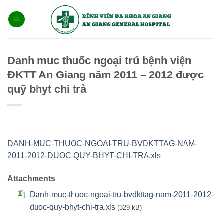
Bỏ
qua
nội
dung
Danh muc thuốc ngoại trú bệnh viện
ĐKTT An Giang năm 2011 – 2012 được
quỹ bhyt chi trả
DANH-MUC-THUOC-NGOAI-TRU-BVDKTTAG-NAM-
2011-2012-DUOC-QUY-BHYT-CHI-TRA.xls
Attachments
Danh-muc-thuoc-ngoai-tru-bvdkttag-nam-2011-2012-
duoc-quy-bhyt-chi-tra.xls
(329 kB)