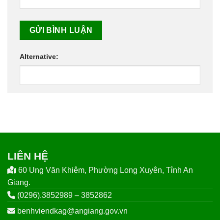
Alternative:
LIÊN HỆ
60 Ung Văn Khiêm, Phường Long Xuyên, Tỉnh An
Giang.
(0296).3852989 – 3852862
benhviendkag@angiang.gov.vn