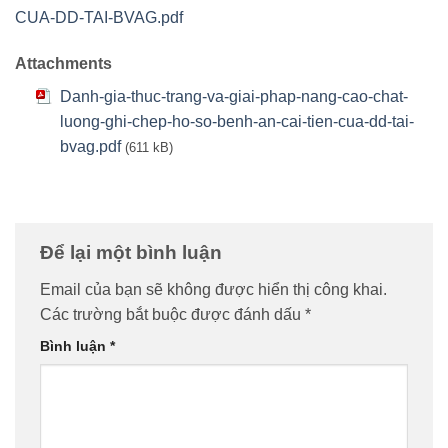
CUA-DD-TAI-BVAG.pdf
Attachments
Danh-gia-thuc-trang-va-giai-phap-nang-cao-chat-
luong-ghi-chep-ho-so-benh-an-cai-tien-cua-dd-tai-
bvag.pdf
(611 kB)
Để lại một bình luận
Email của bạn sẽ không được hiển thị công khai.
Các trường bắt buộc được đánh dấu
*
Bình luận
*