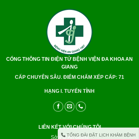
CỔNG THÔNG TIN ĐIỆN TỬ BỆNH VIỆN ĐA KHOA AN
GIANG
CẤP CHUYÊN SÂU. ĐIỂM CHẤM XẾP CẤP: 71
HẠNG I. TUYẾN TỈNH
LIÊN KẾT VỚI CHÚNG TÔI
TỔNG ĐÀI ĐẶT LỊCH KHÁM BỆNH
Sở y tế An Giang