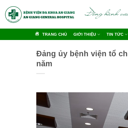
Bỏ
qua
nội
dung
TRANG CHỦ
GIỚI THIỆU
TIN TỨC
Đảng ủy bệnh viện tổ ch
năm