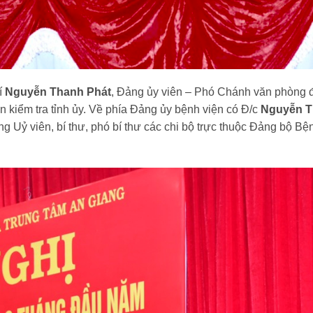
í
Nguyễn Thanh Phát
, Đảng ủy viên – Phó Chánh văn phòng 
an kiểm tra tỉnh ủy. Về phía Đảng ủy bệnh viện có Đ/c
Nguyễn T
g Uỷ viên, bí thư, phó bí thư các chi bộ trực thuộc Đảng bộ Bệ