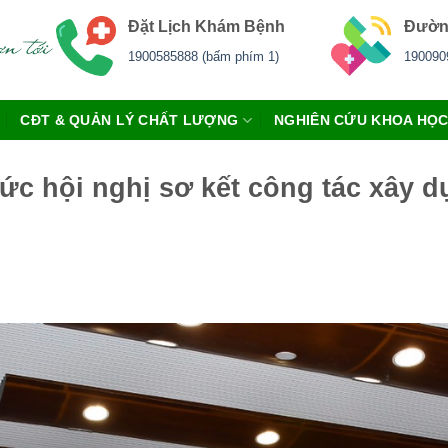
Đặt Lịch Khám Bệnh
Đườn
1900585888 (bấm phím 1)
190090
CĐT & QUẢN LÝ CHẤT LƯỢNG
NGHIÊN CỨU KHOA HỌ
ức hội nghị sơ kết công tác xây 