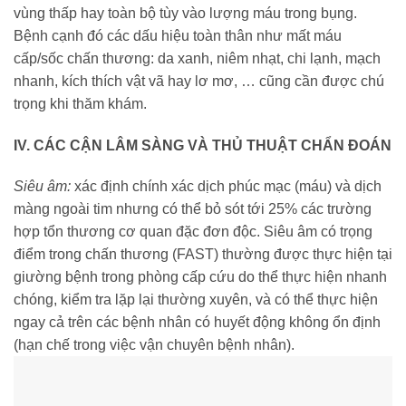
vùng thấp hay toàn bộ tùy vào lượng máu trong bụng.
Bệnh cạnh đó các dấu hiệu toàn thân như mất máu
cấp/sốc chấn thương: da xanh, niêm nhạt, chi lạnh, mạch
nhanh, kích thích vật vã hay lơ mơ, … cũng cần được chú
trọng khi thăm khám.
IV. CÁC CẬN LÂM SÀNG VÀ THỦ THUẬT CHẨN ĐOÁN
Siêu âm:
xác định chính xác dịch phúc mạc (máu) và dịch
màng ngoài tim nhưng có thể bỏ sót tới 25% các trường
hợp tổn thương cơ quan đặc đơn độc. Siêu âm có trọng
điểm trong chấn thương (FAST) thường được thực hiện tại
giường bệnh trong phòng cấp cứu do thể thực hiện nhanh
chóng, kiểm tra lặp lại thường xuyên, và có thể thực hiện
ngay cả trên các bệnh nhân có huyết động không ổn định
(hạn chế trong việc vận chuyên bệnh nhân).