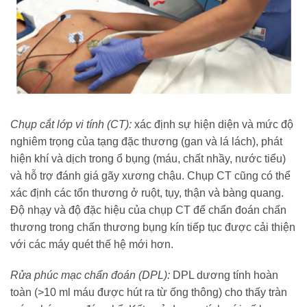
Chụp cắt lớp vi tính (CT):
xác định sự hiện diện và mức độ
nghiêm trọng của tạng đặc thương (gan và lá lách), phát
hiện khí và dịch trong ổ bụng (máu, chất nhầy, nước tiểu)
và hỗ trợ đánh giá gãy xương chậu. Chụp CT cũng có thể
xác định các tổn thương ở ruột, tụy, thận và bàng quang.
Độ nhạy và độ đặc hiệu của chụp CT để chẩn đoán chấn
thương trong chấn thương bụng kín tiếp tục được cải thiện
với các máy quét thế hệ mới hơn.
Rửa phúc mạc chẩn đoán (DPL):
DPL dương tính hoàn
toàn (>10 ml máu được hút ra từ ống thông) cho thấy tràn