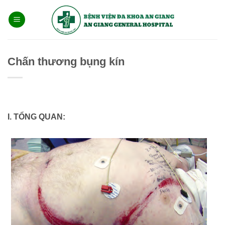
Bỏ
qua
nội
dung
Chấn thương bụng kín
I. TỔNG QUAN: