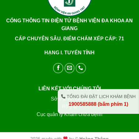
CỔNG THÔNG TIN ĐIỆN TỬ BỆNH VIỆN ĐA KHOA AN
GIANG
CẤP CHUYÊN SÂU. ĐIỂM CHẤM XẾP CẤP: 71
HẠNG I. TUYẾN TỈNH
LIÊN KẾT VỚI CHÚNG TÔI
TỔNG ĐÀI ĐẶT LỊCH KHÁM BỆNH
Sở y tế An Giang
1900585888 (bấm phím 1)
Bộ y tế
Cục quản lý Khám chữa bệnh
2026 made with
by ©
Hoàng Thông