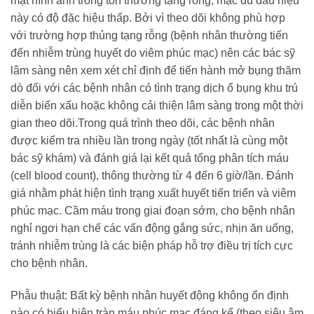
mặt hình ảnh trong tổn thương tạng rỗng, mặc dù dấu hiệu
này có độ đặc hiệu thấp. Bởi vì theo dõi không phù hợp
với trường hợp thủng tạng rỗng (bệnh nhân thường tiến
đến nhiễm trùng huyết do viêm phúc mạc) nên các bác sỹ
lâm sàng nên xem xét chỉ định để tiến hành mở bụng thăm
dò đối với các bệnh nhân có tình trạng dịch ổ bụng khu trú
diễn biến xấu hoặc không cải thiện lâm sàng trong một thời
gian theo dõi.Trong quá trình theo dõi, các bệnh nhân
được kiểm tra nhiều lần trong ngày (tốt nhất là cùng một
bác sỹ khám) và đánh giá lại kết quả tổng phân tích máu
(cell blood count), thông thường từ 4 đến 6 giờ/lần. Đánh
giá nhằm phát hiện tình trạng xuất huyết tiến triển và viêm
phúc mạc. Cầm máu trong giai đoạn sớm, cho bệnh nhân
nghỉ ngơi hạn chế các vấn động gắng sức, nhịn ăn uống,
tránh nhiễm trùng là các biện pháp hỗ trợ điều trị tích cực
cho bệnh nhân.
Phẫu thuật: Bất kỳ bệnh nhân huyết động không ổn định
nào có biểu hiện tràn máu phúc mạc đáng kể (theo siêu âm