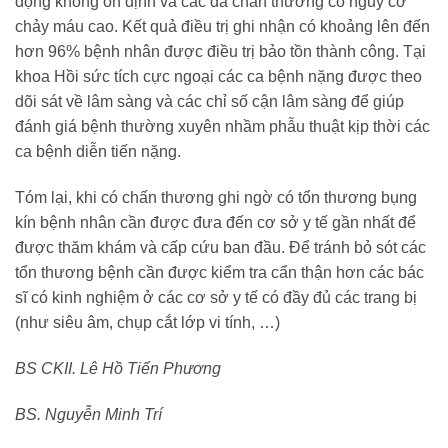
động không ổn định và các đa chấn thương có nguy cơ
chảy máu cao. Kết quả điều trị ghi nhận có khoảng lên đến
hơn 96% bệnh nhân được điều trị bảo tồn thành công. Tại
khoa Hồi sức tích cực ngoại các ca bệnh nặng được theo
dõi sát về lâm sàng và các chỉ số cận lâm sàng để giúp
đánh giá bệnh thường xuyên nhầm phẫu thuật kịp thời các
ca bệnh diễn tiến nặng.
Tóm lại, khi có chấn thương ghi ngờ có tổn thương bụng
kín bệnh nhân cần được đưa đến cơ sở y tế gần nhất để
được thăm khám và cấp cứu ban đầu. Để tránh bỏ sót các
tổn thương bệnh cần được kiểm tra cẩn thận hơn các bác
sĩ có kinh nghiệm ở các cơ sở y tế có đầy đủ các trang bị
(như siêu âm, chụp cắt lớp vi tính, …)
BS CKII. Lê Hồ Tiến Phương
BS. Nguyễn Minh Trí