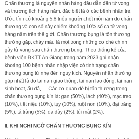
Chấn thương là nguyên nhân hàng đầu dẫn đến tử vong
và thương tích hàng năm, đặc biết là ở các bệnh nhân trẻ.
Ước tính có khoảng 5,8 triệu người chết mỗi năm do chấn
thương và con số này chiếm khoảng 10% số ca tử vong
hàng năm trên thế giới. Chấn thương bụng là tổn thương
thường gặp, chảy máu là một trong những cơ chế chính
gây tử vong sau chấn thương bụng. Theo thống kế của
bệnh viện ĐKTT An Giang trong năm 2023 ghi nhận
khoảng 100 bệnh nhân nhập viện có tình trạng chấn
thương bụng từ nhẹ đến nguy kịch. Nguyên nhân thường
gặp nhất là do tai nạn giao thông, tai nạn lao động, tai nạn
sinh hoạt, ẩu đả, … Các cơ quan dễ bị tổn thương trong
chấn thương bụng kín là: gan (50%), lách (40%), mạc treo
(10%), tiệt niệu (10%), tụy (10%), ruột non (10%), đại tràng
(5%), tá tràng (5%), dạ dày (2%), túi mật (2%).
II. KHI NGHI NGỜ CHẤN THƯƠNG BỤNG KÍN