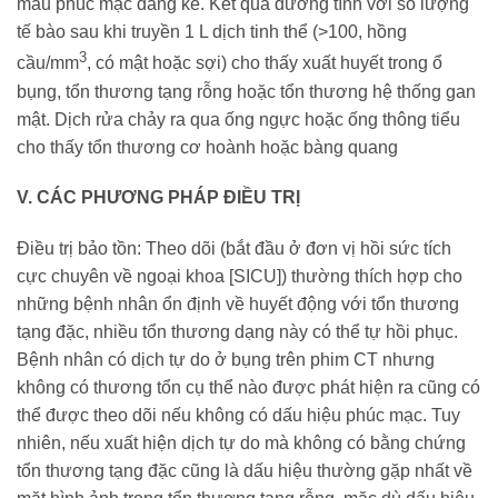
máu phúc mạc đáng kể. Kết quả dương tính với số lượng
tế bào sau khi truyền 1 L dịch tinh thể (>100, hồng
3
cầu/mm
, có mật hoặc sợi) cho thấy xuất huyết trong ổ
bụng, tổn thương tạng rỗng hoặc tổn thương hệ thống gan
mật. Dịch rửa chảy ra qua ống ngực hoặc ống thông tiểu
cho thấy tổn thương cơ hoành hoặc bàng quang
V. CÁC PHƯƠNG PHÁP ĐIỀU TRỊ
Điều trị bảo tồn: Theo dõi (bắt đầu ở đơn vị hồi sức tích
cực chuyên về ngoại khoa [SICU]) thường thích hợp cho
những bệnh nhân ổn định về huyết động với tổn thương
tạng đặc, nhiều tổn thương dạng này có thể tự hồi phục.
Bệnh nhân có dịch tự do ở bụng trên phim CT nhưng
không có thương tổn cụ thể nào được phát hiện ra cũng có
thể được theo dõi nếu không có dấu hiệu phúc mạc. Tuy
nhiên, nếu xuất hiện dịch tự do mà không có bằng chứng
tổn thương tạng đặc cũng là dấu hiệu thường gặp nhất về