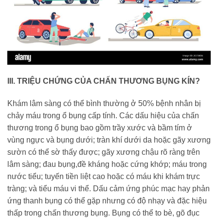
III. TRIỆU CHỨNG CỦA CHẤN THƯƠNG BỤNG KÍN?
Khám lâm sàng có thể bình thường ở 50% bệnh nhân bị
chảy máu trong ổ bụng cấp tính. Các dấu hiệu của chấn
thương trong ổ bụng bao gồm trầy xước và bầm tím ở
vùng ngực và bụng dưới; tràn khí dưới da hoặc gãy xương
sườn có thể sờ thấy được; gãy xương chậu rõ ràng trên
lâm sàng; đau bụng,đề kháng hoặc cứng khớp; máu trong
nước tiểu; tuyến tiền liệt cao hoặc có máu khi khám trực
tràng; và tiểu máu vi thể. Dấu cảm ứng phúc mạc hay phản
ứng thanh bụng có thể gặp nhưng có độ nhạy và đặc hiệu
thấp trong chấn thương bụng. Bụng có thể to bè, gõ đục