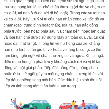
Yếu tố quan trọng đầu tiên của bệnh sử khi nghi ngờ chấn
thương bụng kín là cơ chế chấn thương (ví dụ: va chạm xe
cơ giới, tai nạn ô tô-người đi bộ, ngã). Trong các vụ tai nạn
xe cơ giới, hãy lưu ý vị trí của nạn nhân trong xe, tốc độ va
chạm (cao, trung bình hoặc thấp), loại tai nạn (tác động
phía trước, bên hoặc phía sau; va chạm bên; hoặc lăn qua)
và loại hạn chế được sử dụng (dây an toàn qua vai, túi khí
hoặc đai thắt lưng). Thông tin về hư hỏng của xe, chẳng
hạn như kính chắn gió bị vỡ hoặc vô lăng bị cong, có thể
làm tăng nghi ngờ về chấn thương cổ và ngực. Khi bị ngã,
điều quan trọng là phải lưu ý khoảng cách rơi và vị trí tác
động về mặt giải phẫu. Tiếp đất thẳng đứng bằng chân
hoặc ở tư thế ngồi gây ra một dạng chấn thương khác với
tiếp đất nghiêng sang một bên. Các dấu hiệu sinh tồn nối
tiếp và tình trạng tâm thần luôn quan trọng.