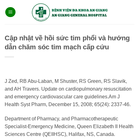
Bỏ
qua
nội
dung
Cập nhật về hồi sức tim phổi và hướng
dẫn chăm sóc tim mạch cấp cứu
J Zed, RB Abu-Laban, M Shuster, RS Green, RS Slavik,
and AH Travers. Update on cardiopulmonary resuscitation
and emergency cardiovascular care guidelines.Am J
Health Syst Pharm, December 15, 2008; 65(24): 2337-46.
Department of Pharmacy, and Pharmacotherapeutic
Specialist-Emergency Medicine, Queen Elizabeth II Health
Sciences Centre (QEIIHSC), Halifax, NS, Canada.