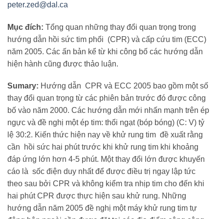
peter.zed@dal.ca
Mục đích:
Tổng quan những thay đổi quan trọng trong
hướng dẫn hồi sức tim phổi (CPR) và cấp cứu tim (ECC)
năm 2005. Các ấn bản kể từ khi công bố các hướng dẫn
hiện hành cũng được thảo luận.
Sumary:
Hướng dẫn CPR và ECC 2005 bao gồm một số
thay đổi quan trọng từ các phiên bản trước đó được công
bố vào năm 2000. Các hướng dẫn mới nhấn mạnh trên ép
ngực và đề nghị một ép tim: thổi ngạt (bóp bóng) (C: V) tỷ
lệ 30:2. Kiến thức hiện nay về khử rung tim đề xuất rằng
cần hồi sức hai phút trước khi khử rung tim khi khoảng
đáp ứng lớn hơn 4-5 phút. Một thay đổi lớn được khuyến
cáo là sốc điện duy nhất để được điều trị ngay lập tức
theo sau bởi CPR và không kiểm tra nhịp tim cho đến khi
hai phút CPR được thực hiện sau khử rung. Những
hướng dẫn năm 2005 đề nghị một máy khử rung tim tự