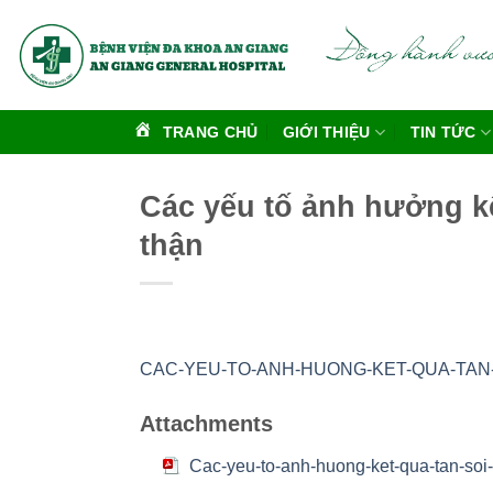
Bỏ
qua
nội
dung
TRANG CHỦ
GIỚI THIỆU
TIN TỨC
Các yếu tố ảnh hưởng kết
thận
CAC-YEU-TO-ANH-HUONG-KET-QUA-TAN-S
Attachments
Cac-yeu-to-anh-huong-ket-qua-tan-soi-n