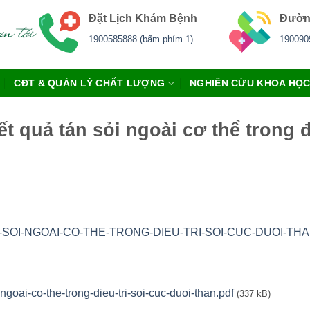
Đặt Lịch Khám Bệnh
Đườn
1900585888 (bấm phím 1)
190090
CĐT & QUẢN LÝ CHẤT LƯỢNG
NGHIÊN CỨU KHOA HỌ
 quả tán sỏi ngoài cơ thể trong đ
OI-NGOAI-CO-THE-TRONG-DIEU-TRI-SOI-CUC-DUOI-THAN
goai-co-the-trong-dieu-tri-soi-cuc-duoi-than.pdf
(337 kB)