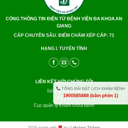
CỔNG THÔNG TIN ĐIỆN TỬ BỆNH VIỆN ĐA KHOA AN
GIANG
CẤP CHUYÊN SÂU. ĐIỂM CHẤM XẾP CẤP: 71
HẠNG I. TUYẾN TỈNH
LIÊN KẾT VỚI CHÚNG TÔI
TỔNG ĐÀI ĐẶT LỊCH KHÁM BỆNH
Sở y tế An Giang
1900585888 (bấm phím 1)
Bộ y tế
Cục quản lý Khám chữa bệnh
2026 made with
by ©
Hoàng Thông