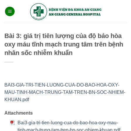
Bỏ
qua
nội
dung
Bài 3: giá trị tiên lượng của độ bảo hòa
oxy máu tĩnh mạch trung tâm trên bệnh
nhân sốc nhiễm khuẩn
BAI3-GIA-TRI-TIEN-LUONG-CUA-DO-BAO-HOA-OXY-
MAU-TINH-MACH-TRUNG-TAM-TREN-BN-SOC-NHIEM-
KHUAN.pdf
Attachments
Bai3-gia-tri-tien-luong-cua-do-bao-hoa-oxy-mau-
tinh-mach-trung-tam-tren-bn-soc-nhiem-khuan.pdf