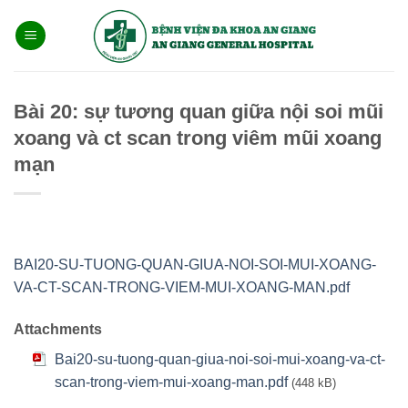
Bỏ
qua
nội
dung
Bài 20: sự tương quan giữa nội soi mũi
xoang và ct scan trong viêm mũi xoang
mạn
BAI20-SU-TUONG-QUAN-GIUA-NOI-SOI-MUI-XOANG-
VA-CT-SCAN-TRONG-VIEM-MUI-XOANG-MAN.pdf
Attachments
Bai20-su-tuong-quan-giua-noi-soi-mui-xoang-va-ct-
scan-trong-viem-mui-xoang-man.pdf
(448 kB)