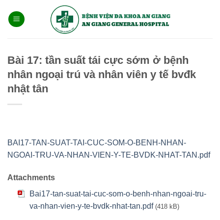
Bỏ
qua
nội
dung
Bài 17: tần suất tái cực sớm ở bệnh
nhân ngoại trú và nhân viên y tế bvđk
nhật tân
BAI17-TAN-SUAT-TAI-CUC-SOM-O-BENH-NHAN-
NGOAI-TRU-VA-NHAN-VIEN-Y-TE-BVDK-NHAT-TAN.pdf
Attachments
Bai17-tan-suat-tai-cuc-som-o-benh-nhan-ngoai-tru-
va-nhan-vien-y-te-bvdk-nhat-tan.pdf
(418 kB)