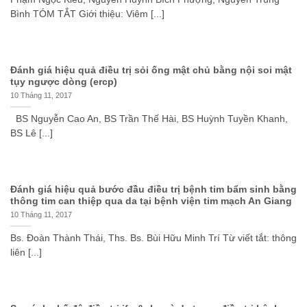
Bình TÓM TẮT Giới thiệu: Viêm [...]
Đánh giá hiệu quả điều trị sỏi ống mật chủ bằng nội soi mật
tụy ngược dòng (ercp)
10 Tháng 11, 2017
BS Nguyễn Cao An, BS Trần Thế Hài, BS Huỳnh Tuyền Khanh,
BS Lê [...]
Đánh giá hiệu quả bước đầu điều trị bệnh tim bẩm sinh bằng
thông tim can thiệp qua da tại bệnh viện tim mạch An Giang
10 Tháng 11, 2017
Bs. Đoàn Thành Thái, Ths. Bs. Bùi Hữu Minh Trí Từ viết tắt: thông
liên [...]