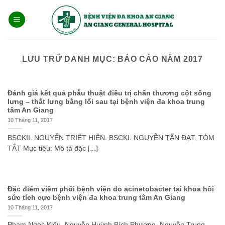
Bỏ
qua
nội
dung
LƯU TRỮ DANH MỤC:
BÁO CÁO NĂM 2017
Đánh giá kết quả phẫu thuật điều trị chấn thương cột sống
lưng – thắt lưng bằng lối sau tại bệnh viện đa khoa trung
tâm An Giang
10 Tháng 11, 2017
BSCKII. NGUYỄN TRIẾT HIỀN. BSCKI. NGUYỄN TẤN ĐẠT. TÓM
TẮT Mục tiêu: Mô tả đặc [...]
Đặc điểm viêm phổi bệnh viện do acinetobacter tại khoa hồi
sức tích cực bệnh viện đa khoa trung tâm An Giang
10 Tháng 11, 2017
Phạm Ngọc Kiếu, Nguyễn Huỳnh Bích Phượng, Nguyễn Trung