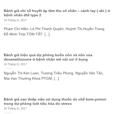
Đánh giá chỉ số huyết áp tâm thu cổ chân – cánh tay ( abi ) ở
bệnh nhân đtđ type 2
10 Tháng 11, 2017
Phạm Chí Hiền; Lê Phi Thanh Quyên; Huỳnh Thị Huyền Trang;
Đỗ Minh Thái TÓM TẮT [...]
Đánh giá hiệu quả dự phòng buồn nôn và nôn của
dexamethasone ở bệnh nhân mổ nội soi ổ bụng
10 Tháng 11, 2017
Nguyễn Thị Kim Loan, Trương Triều Phong, Nguyễn Văn Tấn,
Mai Vạn Thưởng Khoa PTGM, [...]
Đánh giá can thiệp việc sử dụng thuốc ức chế bơm proton
trong dự phòng loét tiêu hóa do stress
10 Tháng 11, 2017