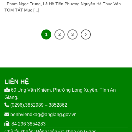
Phạm Ngọc Trung, Lê Hồ Tiến Phương Nguyễn Hà Thục Vân
TÓM TẮT Mục [...]
1
2
3
LIÊN HỆ
60 Ung Văn Khiêm, Phường Long Xuyên, Tỉnh An
Giang.
(0296).3852989 – 3852862
benhviendkag@angiang.gov.vn
: 84 296 3854283
Chủ tài khoản: Bệnh viện Đa khoa An Giang